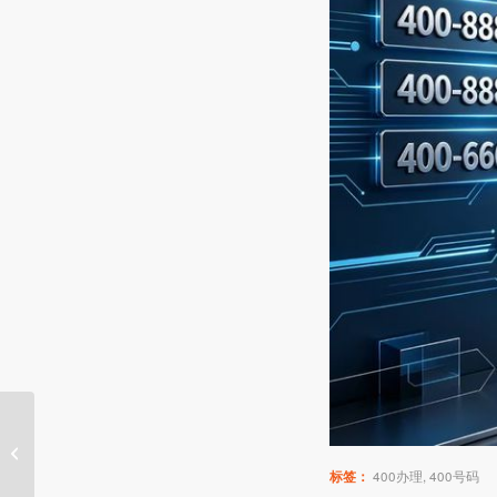
一文读懂企业 400 电
话：功能、资费与办理
须知
标签：
400办理
,
400号码