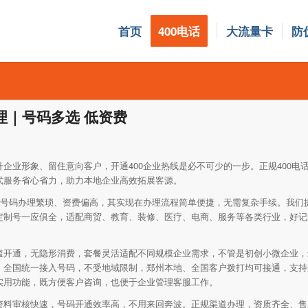
首页
400电话
大流量卡
防
理｜号码多选 低资费
企业形象、留住意向客户，开通400企业热线是必不可少的一步。正规400电
式服务省心省力，助力本地企业高效拓展客源。
00号码办理繁琐、资费偏高，其实现在办理流程简单便捷，无需复杂手续。我们
定制号一应俱全，适配商贸、教育、装修、医疗、电商、服务等各类行业，好记的
。
槛开通，无隐形消费，套餐灵活适配不同规模企业需求，不管是初创小微企业，
。全国统一接入号码，不受地域限制，郑州本地、全国客户拨打均可接通，支持
实用功能，既方便客户咨询，也便于企业管理客服工作。
资料审核快速，号码开通效率高，不用来回奔波。正规渠道办理，资质齐全、售