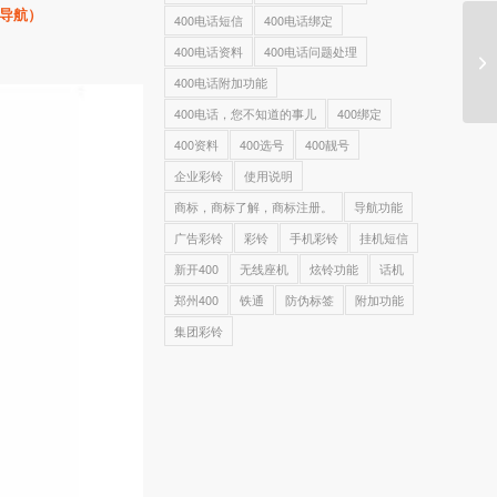
导航）
400电话短信
400电话绑定
400电话资料
400电话问题处理
8
400电话附加功能
400电话，您不知道的事儿
400绑定
400资料
400选号
400靓号
企业彩铃
使用说明
商标，商标了解，商标注册。
导航功能
广告彩铃
彩铃
手机彩铃
挂机短信
新开400
无线座机
炫铃功能
话机
郑州400
铁通
防伪标签
附加功能
集团彩铃