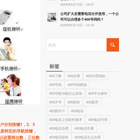
2026年6月15日 - 16:57
公司扩大后需要电话分开使用，一个公
司可以办理多个400号码吗？
2026年6月12日 - 10:18
标签
400了解
400办理
400办理须知
400号码
400号码精选
400导航功能怎么添加
400平台操作
400开号
400彩铃
400新开
400新开户
400电话
400电话上传彩铃要求
400电话代理
户分别按键1
，2, 3
400电话办理
400电话开通
以是特定的导航按键，
400电话彩铃
400电话怎么办理
以设置两位数，三位数