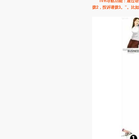
IVR
导航功能：通过语
拨2
，投诉请拨3
。”。比如