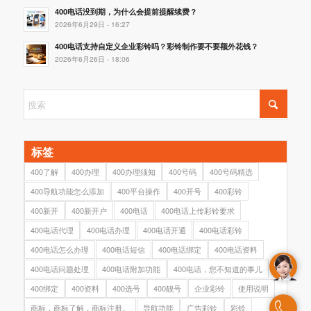
400电话没到期，为什么会提前提醒续费？
2026年6月29日 - 16:27
400电话支持自定义企业彩铃吗？彩铃制作要不要额外花钱？
2026年6月26日 - 18:06
标签
400了解
400办理
400办理须知
400号码
400号码精选
400导航功能怎么添加
400平台操作
400开号
400彩铃
400新开
400新开户
400电话
400电话上传彩铃要求
400电话代理
400电话办理
400电话开通
400电话彩铃
400电话怎么办理
400电话短信
400电话绑定
400电话资料
400电话问题处理
400电话附加功能
400电话，您不知道的事儿
400绑定
400资料
400选号
400靓号
企业彩铃
使用说明
商标，商标了解，商标注册。
导航功能
广告彩铃
彩铃