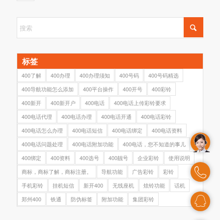
标签
400了解
400办理
400办理须知
400号码
400号码精选
400导航功能怎么添加
400平台操作
400开号
400彩铃
400新开
400新开户
400电话
400电话上传彩铃要求
400电话代理
400电话办理
400电话开通
400电话彩铃
400电话怎么办理
400电话短信
400电话绑定
400电话资料
400电话问题处理
400电话附加功能
400电话，您不知道的事儿
400绑定
400资料
400选号
400靓号
企业彩铃
使用说明
商标，商标了解，商标注册。
导航功能
广告彩铃
彩铃
手机彩铃
挂机短信
新开400
无线座机
炫铃功能
话机
郑州400
铁通
防伪标签
附加功能
集团彩铃