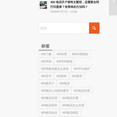
开
400 电话开户资料太繁琐，还需要合同
打印盖章？有简单的方法吗？
2026年7月7日 - 16:36
标签
400了解
400办理
400办理须知
400号码
400号码精选
400导航功能怎么添加
400平台操作
400开号
400彩铃
400新开
400新开户
400电话
400电话上传彩铃要求
400电话代理
400电话办理
400电话开通
400电话彩铃
400电话怎么办理
400电话短信
400电话绑定