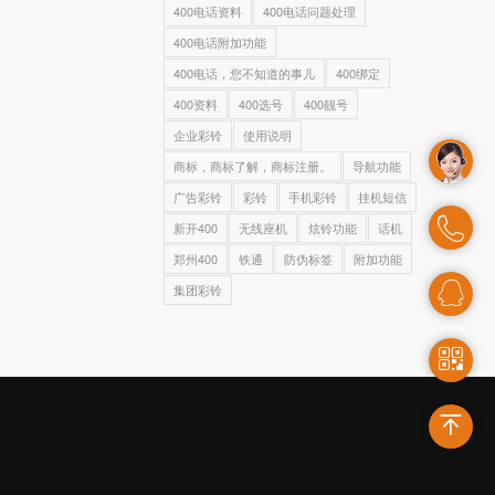
400电话资料
400电话问题处理
400电话附加功能
400电话，您不知道的事儿
400绑定
400资料
400选号
400靓号
企业彩铃
使用说明
商标，商标了解，商标注册。
导航功能
广告彩铃
彩铃
手机彩铃
挂机短信
新开400
无线座机
炫铃功能
话机
郑州400
铁通
防伪标签
附加功能
集团彩铃