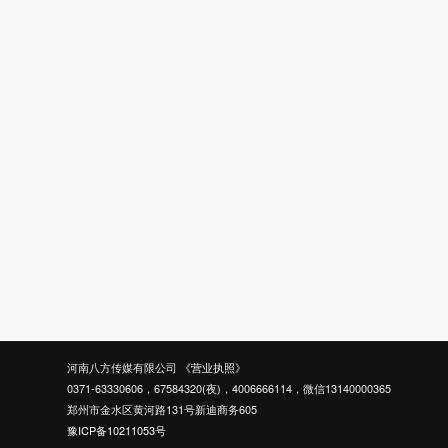
河南八方传媒有限公司
《营业执照》
0371-63330606，67584320(夜)，4006666114，微信13140000365
郑州市金水区黄河路131号新迪商务605
豫ICP备10211053号