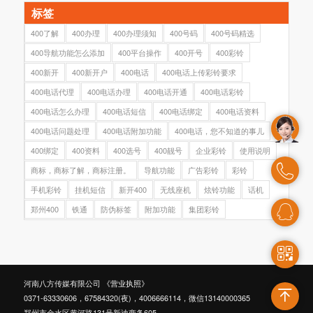
标签
400了解
400办理
400办理须知
400号码
400号码精选
400导航功能怎么添加
400平台操作
400开号
400彩铃
400新开
400新开户
400电话
400电话上传彩铃要求
400电话代理
400电话办理
400电话开通
400电话彩铃
400电话怎么办理
400电话短信
400电话绑定
400电话资料
400电话问题处理
400电话附加功能
400电话，您不知道的事儿
400绑定
400资料
400选号
400靓号
企业彩铃
使用说明
商标，商标了解，商标注册。
导航功能
广告彩铃
彩铃
手机彩铃
挂机短信
新开400
无线座机
炫铃功能
话机
郑州400
铁通
防伪标签
附加功能
集团彩铃
河南八方传媒有限公司
《营业执照》
0371-63330606，67584320(夜)，4006666114，微信13140000365
郑州市金水区黄河路131号新迪商务605