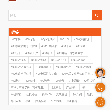
标签
400了解
400办理
400办理须知
400号码
400号码精选
400导航功能怎么添加
400平台操作
400开号
400彩铃
400新开
400新开户
400电话
400电话上传彩铃要求
400电话代理
400电话办理
400电话开通
400电话彩铃
400电话怎么办理
400电话短信
400电话绑定
400电话资料
400电话问题处理
400电话附加功能
400电话，您不知道的事儿
400绑定
400资料
400选号
400靓号
企业彩铃
使用说明
商标，商标了解，商标注册。
导航功能
广告彩铃
彩铃
手机彩铃
挂机短信
新开400
无线座机
炫铃功能
话机
郑州400
铁通
防伪标签
附加功能
集团彩铃