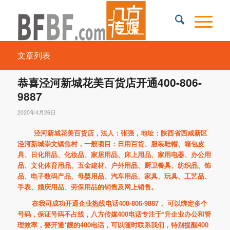
文章列表
恭喜泾河新城花美百货店开通400-806-
9887
2020年4月26日
泾河新城花美百货店，法人：张强，地址：陕西省西咸新区
泾河新城崇文镇焦村，一般项目：日用百货、服装鞋帽、箱包皮
具、日化用品、化妆品、家居用品、床上用品、家用电器、办公用
品、文化体育用品、五金建材、户外用品、厨卫餐具、纺织品、饰
品、电子数码产品、母婴用品、汽车用品、家具、玩具、工艺品、
手表、婚庆用品、劳保用品的销售及网上销售。
在我司成功开通企业热线电话400-806-9887， 可以绑定多个
号码，保证号码不占线，八方传媒400电话专注于*升企业办公和管
理效率，要开通*靓的400电话，可以随时联系我们，特别提醒400