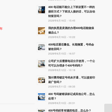
400 电话能不能分上下班设置不一样的
接听方式？下班没人接的话，可以自动
转留言吗？
2026年6月16日 - 15:45
3年
我的执照是卖酒的办理400电话能做保
健品么？
2026年6月16日 - 10:22
400电话通话量低、长期搁置，号码会
被收回吗？
2026年6月15日 - 16:57
公司扩大后需要电话分开使用，一个公
司可以办理多个400号码吗？
2026年6月12日 - 10:18
预付费用锁定号码未开通，可以提前印
刷广告吗？
2026年6月11日 - 09:35
400 号码被错误标记成其他公司，怎么
处理？
2026年6月10日 - 20:31
400号码经常有骚扰电话，怎么办？