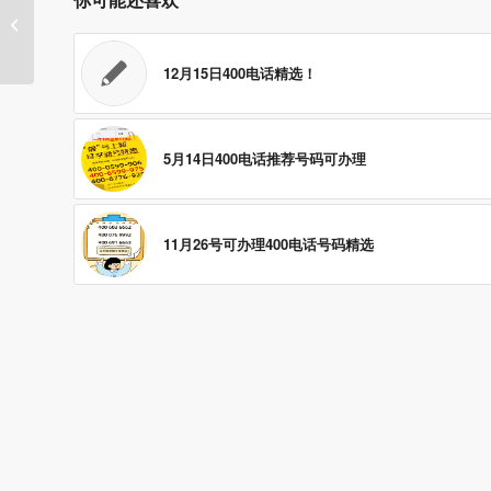
恭喜泾河新城花美百货店开通400-806-
9887
12月15日400电话精选！
5月14日400电话推荐号码可办理
11月26号可办理400电话号码精选