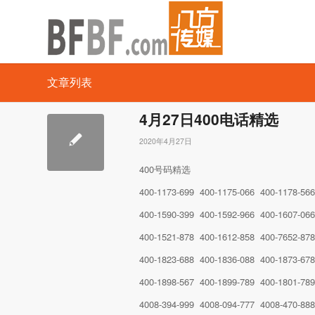
文章列表
4月27日400电话精选
2020年4月27日
400号码精选
400-1173-699 400-1175-066 400-1178-56
400-1590-399 400-1592-966 400-1607-06
400-1521-878 400-1612-858 400-7652-87
400-1823-688 400-1836-088 400-1873-67
400-1898-567 400-1899-789 400-1801-78
4008-394-999 4008-094-777 4008-470-88