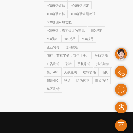
400电话短信
400电话绑定
400电话资料
400电话问题处理
400电话附加功能
400电话，您不知道的事儿
400绑定
400资料
400选号
400靓号
企业彩铃
使用说明
商标，商标了解，商标注册。
导航功能
广告彩铃
彩铃
手机彩铃
挂机短信
新开400
无线座机
炫铃功能
话机
郑州400
铁通
防伪标签
附加功能
集团彩铃