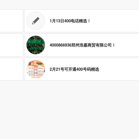
1月13日400电话精选！
4000866936郑州浩嘉商贸有限公司！
2月21号​可开通400号码精选