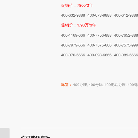
促销价：7800/3年
400-632-9888 400-673-9888 400-612-9888
促销价：1.98万/3年
400-1169-666 400-7756-888 400-7652-88
400-7979-666 400-7575-666 400-7575-9
400-070-6666 400-098-6666 400-089-666
标签：
400办理
,
400号码
,
400电话办理
,
400
你可能还喜欢