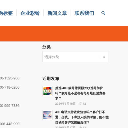
伪标签
企业彩铃
新闻文章
联系我们
分类
分
类
00-1523-966
近期发布
00-718-6266
挑选 400 靓号需要额外收选号加价
吗？靓号是不是都有每月最低消费要
求？
2026年6月18日 - 17:12
00-999-7386
400 电话支持收发短信吗？客户打不
通、占线、下班没人接的时候，能不能
自动给客户发提醒短信？
008-448-999
2026年6月17日 - 19:13