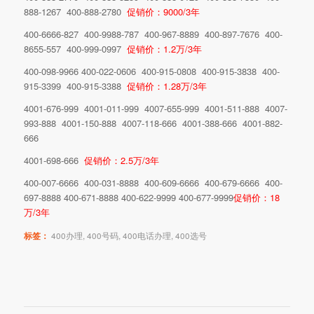
888-1267 400-888-2780
促销价：9000/3年
400-6666-827 400-9988-787 400-967-8889 400-897-7676 400-
8655-557 400-999-0997
促销价：1.2万/3年
400-098-9966 400-022-0606 400-915-0808 400-915-3838 400-
915-3399 400-915-3388
促销价：1.28万/3年
4001-676-999 4001-011-999 4007-655-999 4001-511-888 4007-
993-888 4001-150-888 4007-118-666 4001-388-666 4001-882-
666
4001-698-666
促销价：2.5万/3年
400-007-6666 400-031-8888 400-609-6666 400-679-6666 400-
697-8888 400-671-8888 400-622-9999 400-677-9999
促销价：18
万/3年
标签：
400办理
,
400号码
,
400电话办理
,
400选号