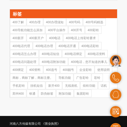
标签
400了解
400办理
400办理须知
400号码
400号码精选
400导航功能怎么添加
400平台操作
400开号
400彩铃
400新开
400新开户
400电话
400电话上传彩铃要求
400电话代理
400电话办理
400电话开通
400电话彩铃
400电话怎么办理
400电话短信
400电话绑定
400电话资料
400电话问题处理
400电话附加功能
400电话，您不知道的事儿
400绑定
400资料
400选号
400靓号
企业彩铃
使用说明
商标，商标了解，商标注册。
导航功能
广告彩铃
彩铃
手机彩铃
挂机短信
新开400
无线座机
炫铃功能
话机
郑州400
铁通
防伪标签
附加功能
集团彩铃
河南八方传媒有限公司
《营业执照》