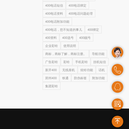
400电话短信
400电话绑定
400电话资料
400电话问题处理
400电话附加功能
400电话，您不知道的事儿
400绑定
400资料
400选号
400靓号
企业彩铃
使用说明
商标，商标了解，商标注册。
导航功能
广告彩铃
彩铃
手机彩铃
挂机短信
新开400
无线座机
炫铃功能
话机
郑州400
铁通
防伪标签
附加功能
集团彩铃