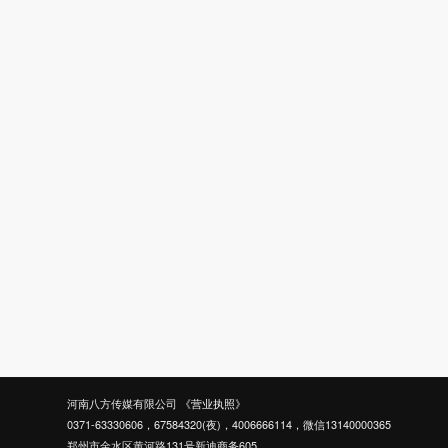
河南八方传媒有限公司
《营业执照》
0371-63330606，67584320(夜)，4006666114，微信13140000365
郑州市金水区黄河路131号新迪商务605