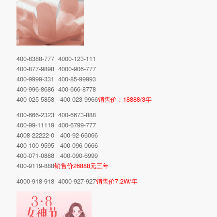
400-8388-777 4000-123-111
400-877-9898 4000-906-777
400-9999-331 400-85-99993
400-996-8686 400-666-8778
400-025-5858 400-023-9966
销售价：18888/3年
400-666-2323 400-6673-888
400-99-11119 400-6799-777
4008-22222-0 400-92-66066
400-100-9595 400-096-0666
400-071-0888 400-090-6999
400-9119-888
销售价26888元三年
4000-918-918 4000-927-927
销售价7.2W/年