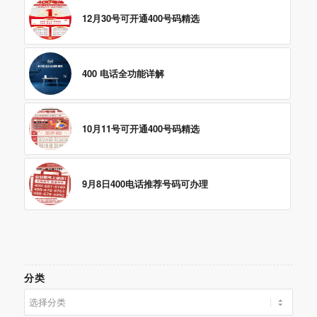
12月30号可开通400号码精选
400 电话全功能详解
10月11号可开通400号码精选
9月8日400电话推荐号码可办理
分类
分
类