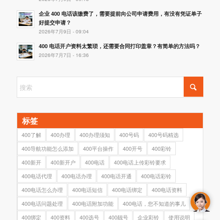
企业 400 电话该缴费了，需要提前向公司申请费用，有没有凭证单子
好提交申请？
2026年7月9日 - 09:04
400 电话开户资料太繁琐，还需要合同打印盖章？有简单的方法吗？
2026年7月7日 - 16:36
标签
400了解
400办理
400办理须知
400号码
400号码精选
400导航功能怎么添加
400平台操作
400开号
400彩铃
400新开
400新开户
400电话
400电话上传彩铃要求
400电话代理
400电话办理
400电话开通
400电话彩铃
400电话怎么办理
400电话短信
400电话绑定
400电话资料
400电话问题处理
400电话附加功能
400电话，您不知道的事儿
400绑定
400资料
400选号
400靓号
企业彩铃
使用说明