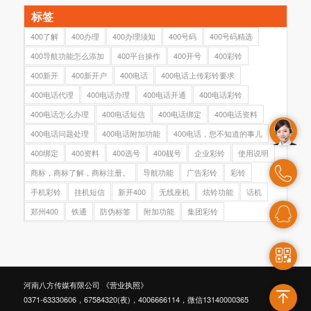
标签
400了解
400办理
400办理须知
400号码
400号码精选
400导航功能怎么添加
400平台操作
400开号
400彩铃
400新开
400新开户
400电话
400电话上传彩铃要求
400电话代理
400电话办理
400电话开通
400电话彩铃
400电话怎么办理
400电话短信
400电话绑定
400电话资料
400电话问题处理
400电话附加功能
400电话，您不知道的事儿
400绑定
400资料
400选号
400靓号
企业彩铃
使用说明
商标，商标了解，商标注册。
导航功能
广告彩铃
彩铃
手机彩铃
挂机短信
新开400
无线座机
炫铃功能
话机
郑州400
铁通
防伪标签
附加功能
集团彩铃
河南八方传媒有限公司
《营业执照》
0371-63330606，67584320(夜)，4006666114，微信13140000365