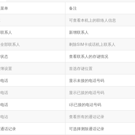
级菜单
备注
览
可查看本机上的联络人信息
加联系人
新增联系人
除全部联系人
剩除SIM卡或话机上联系人
锗状态
查看联系人的存谜情况
话簿设置
首选存谜位置
接电话
显示未接的电话号码
拨电话
显示已拔的电话号码
接电话
i示已接的电诂号码
有电诂
查看所有的通诂记录
除通话记录
可选择测除通话记录