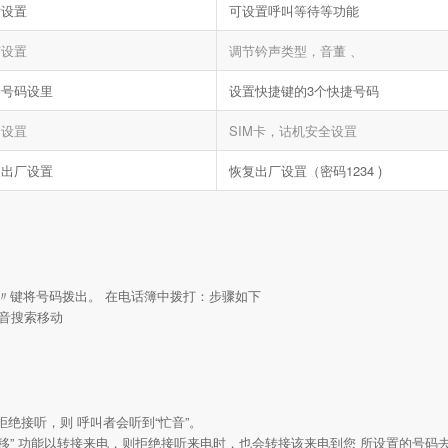
话设置
可设置呼叫等待等功能
声设置
调节钤声类型，音董 、
捷号码设里
设置快捷键的3个快捷号码
全设罝
SIM卡，诂机安全设罝
复出厂设置
恢复出厂设罝（密码1234 )
〃键将号码拨出。 在电话簿中拨打：步骤如下
拼音搜索移动
绝接听，则 呼叫者会听到“忙音”。
遇忙转移” 功能以转接来电，则拒绝接听来电时，也会转接该来电到您 所设置的号码