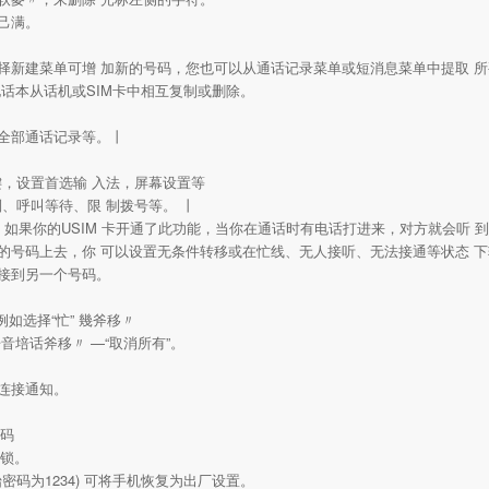
己满。
择新建菜单可增 加新的号码，您也可以从通话记录菜单或短消息菜单中提取 
话本从话机或SIM卡中相互复制或删除。
全部通话记录等。丨
键，设置首选输 入法，屏幕设置等
制、呼叫等待、限 制拨号等。 丨
，如果你的USIM 卡开通了此功能，当你在通话时有电话打进来，对方就会听 
的号码上去，你 可以设置无条件转移或在忙线、无人接听、无法接通等状态 
接到另一个号码。
如选择“忙” 幾斧移〃
音培话斧移〃 —“取消所有”。
连接通知。
号码
机锁。
密码为1234) 可将手机恢复为出厂设置。