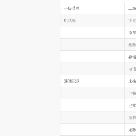
一级菜单
二
电话簿
渕
添
删
存
电
通话记录
未
已
已
所
涮