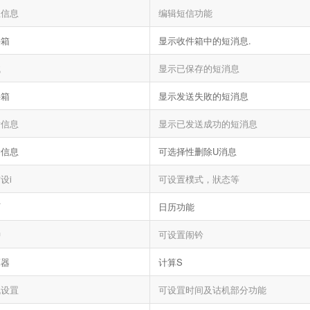
立信息
编辑短信功能
件箱
显示收件箱中的短消息.
械
显示已保存的短消息
件箱
显示发送失敗的短消息
发信息
显示已发送成功的短消息
除信息
可选择性删除U消息
设i
可设置樸式，狀态等
历
日历功能
钟
可设置闹钤
算器
计算S
机设罝
可设罝时间及诂机部分功能