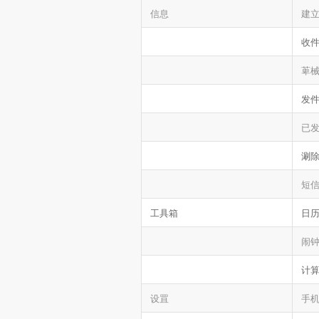
信息
建
收
萆
发
已
涮
短信
工具箱
日
闹
计
设罝
手