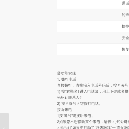
通
钤
快
安
恢
參功能实现
1. 拨打电话
直接拨打：直接输入电话号码后，按〃泼号
1) 按“右勒名T进入电话簿，用上下键或者
光标到联系人#
2) 按〃泼号〃键拨打电话。
接听来电
1按“逢号”键接听来电。
2如果您不想接听某个来电，请按〃挂我r键拒
华为F202郑州电信无线
<提示:(1)如果您启动了“呼叫转移”一“