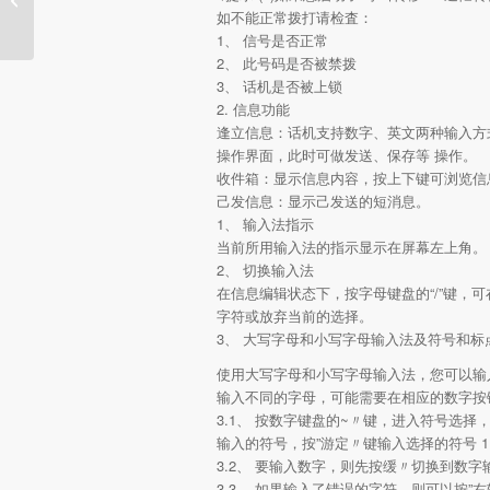
座机
如不能正常拨打请检査：
1、 信号是否正常
2、 此号码是否被禁拨
3、 话机是否被上锁
2. 信息功能
逢立信息：话机支持数字、英文两种输入方式
操作界面，此时可做发送、保存等 操作。
收件箱：显示信息内容，按上下键可浏览信
己发信息：显示己发送的短消息。
1、 输入法指示
当前所用输入法的指示显示在屏幕左上角。
2、 切换输入法
在信息编辑状态下，按字母键盘的“/”键，可
字符或放弃当前的选择。
3、 大写字母和小写字母输入法及符号和标
使用大写字母和小写字母输入法，您可以输
输入不同的字母，可能需要在相应的数字按
3.1、 按数字键盘的~〃键，进入符号选择
输入的符号，按”游定〃键输入选择的符号 1
3.2、 要输入数字，则先按缓〃切换到数
3.3、 如果输入了错误的字符，则可以按”