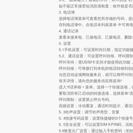
如不能正常接受短消息请检査：收件箱是否
3. 电话簿
选择电话簿菜单可査看您所存储的号码，选
存到电话簿中。在电话本列表菜单 中可将电
4. 通话记录
査看未接来电、己接电话、己拨电话、删除
5. 设置
5.1手机设置：可设置时间日期，指定功能
5.2、通话设置：可设置呼叫转移、呼叫限
呼叫等待：需USIM卡支持才能使用此功能
呼叫转移：可将拨打到本机的电话转移到别
当您启动这项网络服务后，就可以将呼叫转
有关详情，请向您的服务供应商咨询^
进入“if话斧移〃菜单。选择一个转接选项，例
要取消所有己启动的转接选项，选择菜单“语
呼叫限制：设置禁止呼出号码。
高级设置：冷动重泼，通话时间提示，通话
5. 3铃声设置：调节铃声类型，音量
5. 4快捷号码设置：设置快捷键的3个快捷
5. 5安全设置：可以设置SIM卡PIN码，话
5.6恢复出厂设置：通过输入手机密码（初始