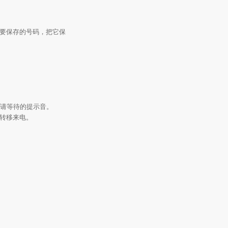
所要保存的号码，把它保
到请等待的提示音。
下转移来电。