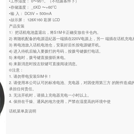
•工作湿度： 0〜95°/。（不结露条件下）
•存储溫度： _0XD 〜+60″C
•输 入： DC5V = 500mA
•敁示屏： 128X160 彩屏 LCD
产品安装
1〉把话机电池盖退出，将S1M卡正确安放在卡仓内。
2) 将随机配备的电源适紀器一端插在220V电源上，另一 端插在话机充电
3) 将电池放入话机电池仓，安装好后长按电源键开机。
4) 进入待机后输入要拨打的号码，按拨号键拨打电话。
5) 来电时，拨号键直接接听来电。
6) 来新消息时按左软键可直接阅读消息。
©注意：
1. 请勿带电安装SIM卡！
2. 请使用本公司认可的标准电池、充电器，对因使用第三方 的附件造成
承担任何贵任。
3. 无法开机时，请插上充电器充电一小时以上。
4. 保持在千燥、通风的地方使用，严禁在湿度高的环境中使
话机菜单及说明