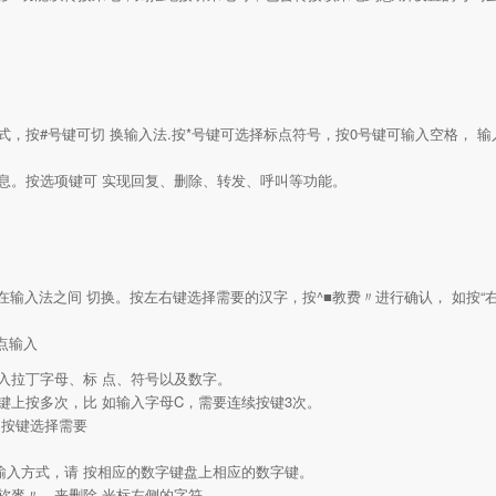
，按#号键可切 换输入法.按*号键可选择标点符号，按0号键可输入空格， 
息。按选项键可 实现回复、删除、转发、呼叫等功能。
在输入法之间 切换。按左右键选择需要的汉字，按^■教费〃进行确认， 如按“
点输入
入拉丁字母、标 点、符号以及数字。
键上按多次，比 如输入字母C，需要连续按键3次。
，按键选择需要
字输入方式，请 按相应的数字键盘上相应的数字键。
右软麥〃，来删除 光标左侧的字符。