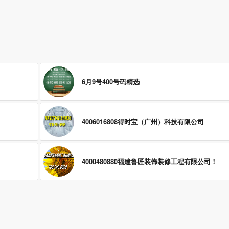
6月9号400号码精选
4006016808得时宝（广州）科技有限公司
4000480880福建鲁匠装饰装修工程有限公司！