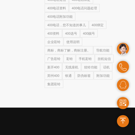
400电话资料
400电话问题处理
400电话附加功能
400电话，您不知道的事儿
400绑定
400资料
400选号
400靓号
企业彩铃
使用说明
商标，商标了解，商标注册。
导航功能
广告彩铃
彩铃
手机彩铃
挂机短信
新开400
无线座机
炫铃功能
话机
郑州400
铁通
防伪标签
附加功能
集团彩铃