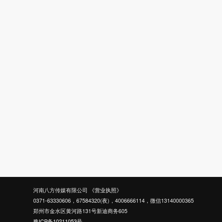
河南八方传媒有限公司
《营业执照》
0371-63330606，67584320(夜)，4006666114，微信13140000365
郑州市金水区黄河路131号新迪商务605
豫ICP备10211053号