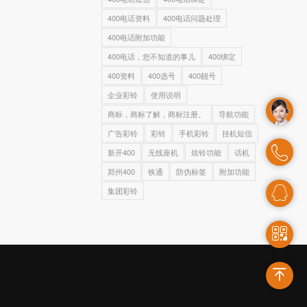
400电话资料
400电话问题处理
400电话附加功能
400电话，您不知道的事儿
400绑定
400资料
400选号
400靓号
企业彩铃
使用说明
商标，商标了解，商标注册。
导航功能
广告彩铃
彩铃
手机彩铃
挂机短信
新开400
无线座机
炫铃功能
话机
郑州400
铁通
防伪标签
附加功能
集团彩铃