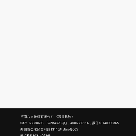
河南八方传媒有限公司
《营业执照》
0371-63330606，67584320(夜)，4006666114，微信13140000365
郑州市金水区黄河路131号新迪商务605
豫ICP备10211053号