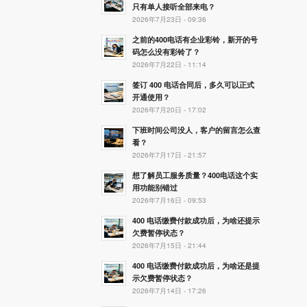
只有单人接听全部来电？
2026年7月23日 - 09:36
之前的400电话有企业彩铃，新开的号
码怎么没有彩铃了？
2026年7月22日 - 11:14
签订 400 电话合同后，多久可以正式
开通使用？
2026年7月20日 - 17:02
下班时间公司没人，客户的留言怎么查
看？
2026年7月17日 - 21:57
想了解员工服务质量？400电话这个实
用功能别错过
2026年7月16日 - 09:53
400 电话缴费付款成功后，为啥还提示
欠费暂停状态？
2026年7月15日 - 21:44
400 电话缴费付款成功后，为啥还是提
示欠费暂停状态？
2026年7月14日 - 17:26