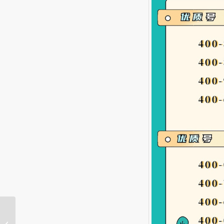
4008707010 宁波市喜客