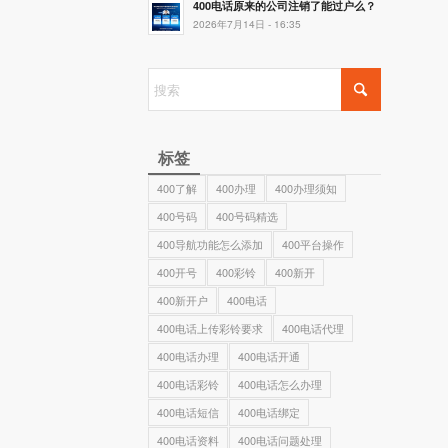
400电话原来的公司注销了能过户么？
2026年7月14日 - 16:35
标签
400了解
400办理
400办理须知
400号码
400号码精选
400导航功能怎么添加
400平台操作
400开号
400彩铃
400新开
400新开户
400电话
400电话上传彩铃要求
400电话代理
400电话办理
400电话开通
400电话彩铃
400电话怎么办理
400电话短信
400电话绑定
400电话资料
400电话问题处理