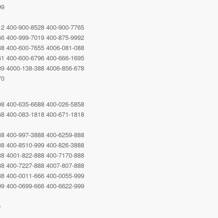
99
12 400-900-8528 400-900-7765
66 400-999-7019 400-875-9992
88 400-600-7655 4006-081-088
61 400-600-6796 400-666-1695
39 4000-138-388 4006-856-678
70
98 400-635-6688 400-026-5858
68 400-083-1818 400-671-1818
88 400-997-3888 400-6259-888
88 400-8510-999 400-826-3888
88 4001-822-888 400-7170-888
88 400-7227-888 4007-807-888
88 400-0011-666 400-0055-999
99 400-0699-666 400-6622-999
9