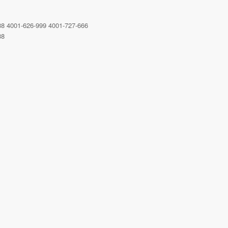
88 4001-626-999 4001-727-666
88