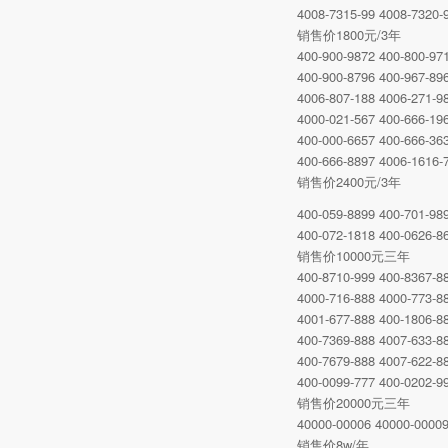
4008-7315-99 4008-7320-
销售价1800元/3年
400-900-9872 400-800-97
400-900-8796 400-967-89
4006-807-188 4006-271-9
4000-021-567 400-666-19
400-000-6657 400-666-36
400-666-8897 4006-1616-
销售价2400元/3年
400-059-8899 400-701-98
400-072-1818 400-0626-8
销售价10000元三年
400-8710-999 400-8367-8
4000-716-888 4000-773-8
4001-677-888 400-1806-8
400-7369-888 4007-633-8
400-7679-888 4007-622-8
400-0099-777 400-0202-9
销售价20000元三年
40000-00006 40000-0000
销售价8w/年