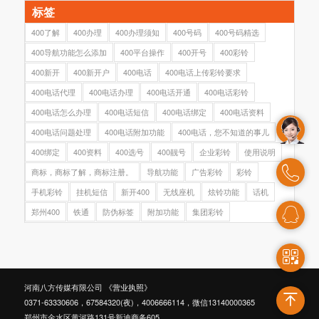
标签
400了解
400办理
400办理须知
400号码
400号码精选
400导航功能怎么添加
400平台操作
400开号
400彩铃
400新开
400新开户
400电话
400电话上传彩铃要求
400电话代理
400电话办理
400电话开通
400电话彩铃
400电话怎么办理
400电话短信
400电话绑定
400电话资料
400电话问题处理
400电话附加功能
400电话，您不知道的事儿
400绑定
400资料
400选号
400靓号
企业彩铃
使用说明
商标，商标了解，商标注册。
导航功能
广告彩铃
彩铃
手机彩铃
挂机短信
新开400
无线座机
炫铃功能
话机
郑州400
铁通
防伪标签
附加功能
集团彩铃
河南八方传媒有限公司
《营业执照》
0371-63330606，67584320(夜)，4006666114，微信13140000365
郑州市金水区黄河路131号新迪商务605