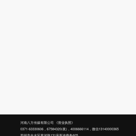
河南八方传媒有限公司
《营业执照》
0371-63330606，67584320(夜)，4006666114，微信13140000365
郑州市金水区黄河路131号新迪商务605