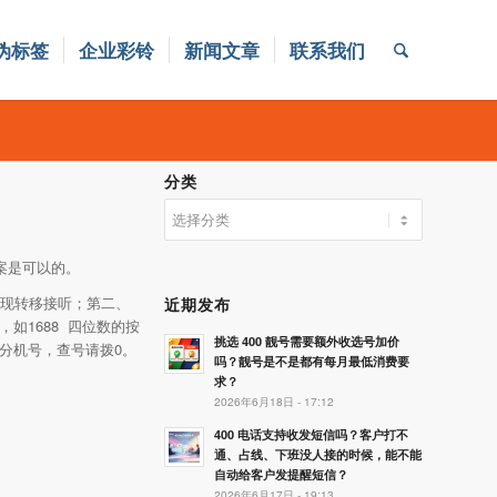
伪标签
企业彩铃
新闻文章
联系我们
分类
分
类
案是可以的。
实现转移接听；第二、
近期发布
如1688 四位数的按
挑选 400 靓号需要额外收选号加价
分机号，查号请拨0。
吗？靓号是不是都有每月最低消费要
求？
2026年6月18日 - 17:12
400 电话支持收发短信吗？客户打不
通、占线、下班没人接的时候，能不能
自动给客户发提醒短信？
2026年6月17日 - 19:13