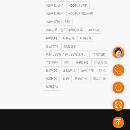
400电话短信
400电话绑定
400电话资料
400电话问题处理
400电话附加功能
400电话，您不知道的事儿
400绑定
400资料
400选号
400靓号
企业彩铃
使用说明
商标，商标了解，商标注册。
导航功能
广告彩铃
彩铃
手机彩铃
挂机短信
新开400
无线座机
炫铃功能
话机
郑州400
铁通
防伪标签
附加功能
集团彩铃