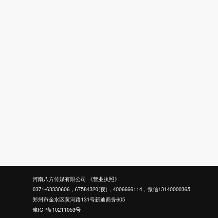
河南八方传媒有限公司
《营业执照》
0371-63330606，67584320(夜)，4006666114，微信13140000365
郑州市金水区黄河路131号新迪商务605
豫ICP备10211053号