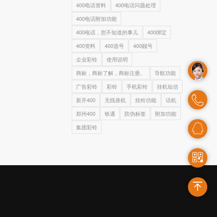
400电话资料
400电话问题处理
400电话附加功能
400电话，您不知道的事儿
400绑定
400资料
400选号
400靓号
企业彩铃
使用说明
商标，商标了解，商标注册。
导航功能
广告彩铃
彩铃
手机彩铃
挂机短信
新开400
无线座机
炫铃功能
话机
郑州400
铁通
防伪标签
附加功能
集团彩铃