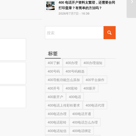
1
400 电话开户资料太繁琐，还需要合同
打印盖章？有简单的方法吗？
2026年7月7日 - 16:36
标签
400了解
400办理
400办理须知
400号码
400号码精选
400导航功能怎么添加
400平台操作
400开号
400彩铃
400新开
400新开户
400电话
400电话上传彩铃要求
400电话代理
400电话办理
400电话开通
400电话彩铃
400电话怎么办理
400电话短信
400电话绑定