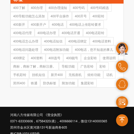
400了解
400办理
400办理须知
400号码
400号码精选
400导航功能怎么添加
400平台操作
400开号
400彩铃
400新开
400新开户
400电话
400电话上传彩铃要求
400电话代理
400电话办理
400电话开通
400电话彩铃
400电话怎么办理
400电话短信
400电话绑定
400电话资料
400电话问题处理
400电话附加功能
400电话，您不知道的事儿
400绑定
400资料
400选号
400靓号
企业彩铃
使用说明
商标，商标了解，商标注册。
导航功能
广告彩铃
彩铃
手机彩铃
挂机短信
新开400
无线座机
炫铃功能
话机
郑州400
铁通
防伪标签
附加功能
集团彩铃
河南八方传媒有限公司
《营业执照》
0371-63330606，67584320(夜)，4006666114，微信13140000365
郑州市金水区黄河路131号新迪商务605
豫ICP备10211053号