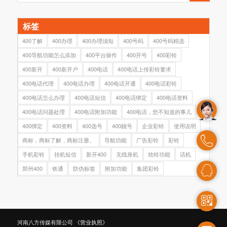
标签
400了解
400办理
400办理须知
400号码
400号码精选
400导航功能怎么添加
400平台操作
400开号
400彩铃
400新开
400新开户
400电话
400电话上传彩铃要求
400电话代理
400电话办理
400电话开通
400电话彩铃
400电话怎么办理
400电话短信
400电话绑定
400电话资料
400电话问题处理
400电话附加功能
400电话，您不知道的事儿
400绑定
400资料
400选号
400靓号
企业彩铃
使用说明
商标，商标了解，商标注册。
导航功能
广告彩铃
彩铃
手机彩铃
挂机短信
新开400
无线座机
炫铃功能
话机
郑州400
铁通
防伪标签
附加功能
集团彩铃
河南八方传媒有限公司
《营业执照》