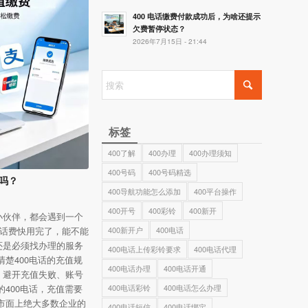
400 电话缴费付款成功后，为啥还提示
欠费暂停状态？
2026年7月15日 - 21:44
标签
400了解
400办理
400办理须知
400号码
400号码精选
值吗？
400导航功能怎么添加
400平台操作
400开号
400彩铃
400新开
小伙伴，都会遇到一个
话话费快用完了，能不能
400新开户
400电话
还是必须找办理的服务
400电话上传彩铃要求
400电话代理
清楚400电话的充值规
400电话办理
400电话开通
，避开充值失败、账号
的400电话，充值需要
400电话彩铃
400电话怎么办理
市面上绝大多数企业的
400电话短信
400电话绑定