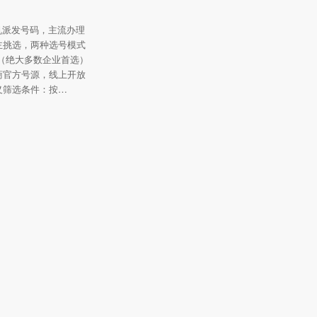
随机派发号码，主流办理
主挑选，两种选号模式
（绝大多数企业首选）
商官方号源，线上开放
义筛选条件：按…