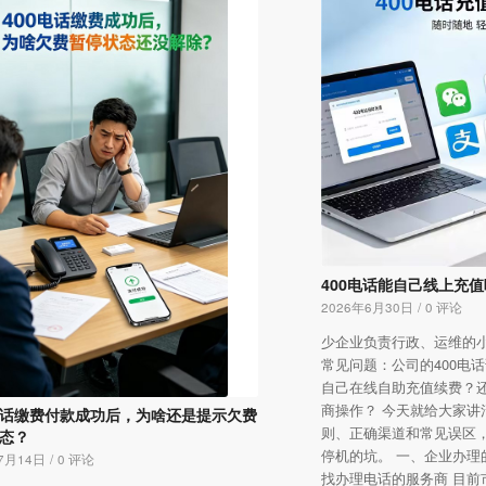
400电话能自己线上充
2026年6月30日
/
0 评论
少企业负责行政、运维的
常见问题：公司的400电
自己在线自助充值续费？
商操作？ 今天就给大家讲
 电话缴费付款成功后，为啥还是提示欠费
则、正确渠道和常见误区
态？
停机的坑。 一、企业办理
7月14日
/
0 评论
找办理电话的服务商 目前