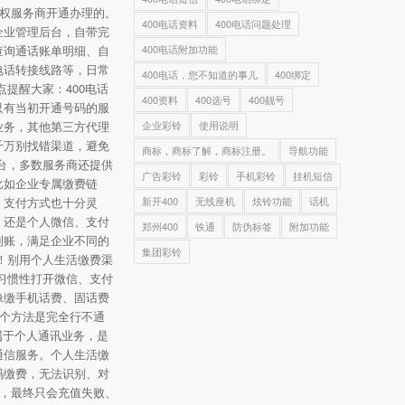
授权服务商开通办理的。
400电话资料
400电话问题处理
企业管理后台，自带完
查询通话账单明细、自
400电话附加功能
电话转接线路等，日常
400电话，您不知道的事儿
400绑定
点提醒大家：400电话
400资料
400选号
400靓号
只有当初开通号码的服
业务，其他第三方代理
企业彩铃
使用说明
千万别找错渠道，避免
商标，商标了解，商标注册。
导航功能
台，多数服务商还提供
广告彩铃
彩铃
手机彩铃
挂机短信
比如企业专属缴费链
。支付方式也十分灵
新开400
无线座机
炫铃功能
话机
，还是个人微信、支付
郑州400
铁通
防伪标签
附加功能
到账，满足企业不同的
集团彩铃
！别用个人生活缴费渠
习惯性打开微信、支付
像缴手机话费、固话费
这个方法是完全行不通
不属于个人通讯业务，是
通信服务。个人生活缴
码缴费，无法识别、对
统，最终只会充值失败、