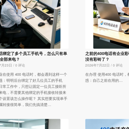
电话绑定了多个员工手机号，怎么只有单
之前的400电话有企业
全部来电？
没有彩铃了？
7月23日
/
0 评论
2026年7月22日
/
0 评论
业在使用 400 电话时，都会遇到这样一个
在办理 使用400 电话时
题：明明后台绑定了好几位员工的手机
惑：自己之前在用的…
日常工作中，只想让固定一位员工接听所
来电，不需要其他绑定的手机接收转接来
个设置该怎么操作呢？ 其实想要实现单手
属转接很简单，我们先搞清楚…