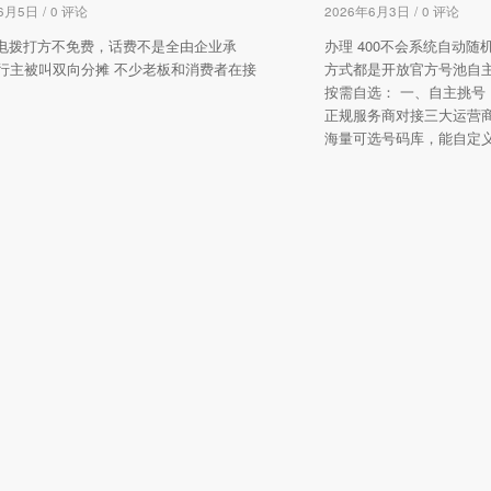
年6月5日
/
0 评论
2026年6月3日
/
0 评论
 来电拨打方不免费，话费不是全由企业承
办理 400不会系统自动
行主被叫双向分摊 不少老板和消费者在接
方式都是开放官方号池自
按需自选： 一、自主挑号
正规服务商对接三大运营
海量可选号码库，能自定