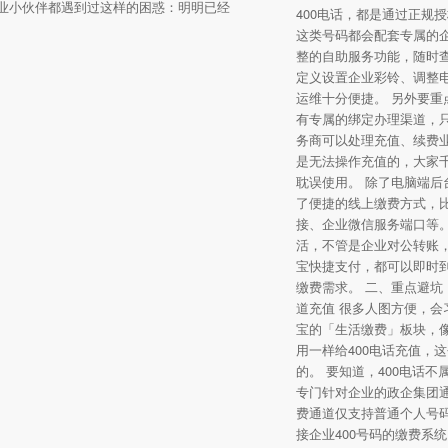
业小伙伴都遇到过这样的困惑：明明已经
400电话，都是通过正规
这类号码都会配套专属的
整的自助服务功能，随时
定义设置企业彩铃、调整
运维十分便捷。 另外要重
有专属的绑定办理渠道，
务商可以处理充值、续费
是无法操作充值的，大家
耽误使用。 除了电脑端后
了便捷的线上缴费方式，
接、企业微信服务端口等
活，不管是企业对公转账
宝快捷支付，都可以即时
缴费需求。 二、重点避坑
道充值 很多人图方便，会
宝的「生活缴费」板块，
用一样给400电话充值，
的。 要知道，400电话
专门针对企业的政企集团
费通道仅支持普通个人号
接企业400号码的缴费系